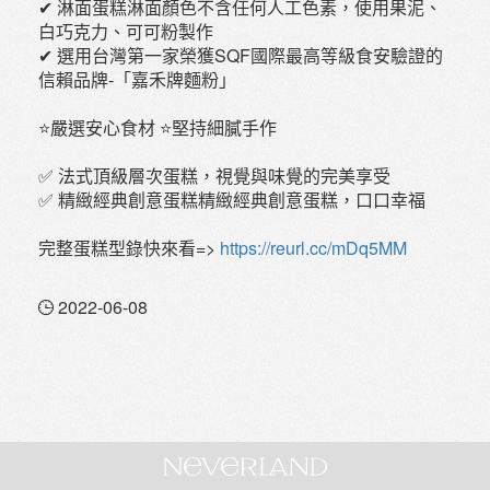
✔ 淋面蛋糕淋面顏色不含任何人工色素，使用果泥、
白巧克力、可可粉製作
✔ 選用台灣第一家榮獲SQF國際最高等級食安驗證的
信賴品牌-「嘉禾牌麵粉」
⭐嚴選安心食材 ⭐堅持細膩手作
✅ 法式頂級層次蛋糕，視覺與味覺的完美享受
✅ 精緻經典創意蛋糕精緻經典創意蛋糕，口口幸福
完整蛋糕型錄快來看=>
https://reurl.cc/mDq5MM
2022-06-08